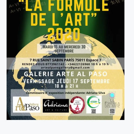
¡VIVE Molière! Un hommage latino-américain à
Molière 2022
Exposición París 2021 “Traverser ton miroir” «A
través de tu espejo»
La Formule de l’art París 2020
L’art Colombien à Paris 2019
L’art Latino-américain à Paris 2019
Reflecting Source. NY 2019
«Sincronías con sentido» Bogotá Colombia 2019
«Huellas trashumantes» New York 2018
Commissaire D’exposition