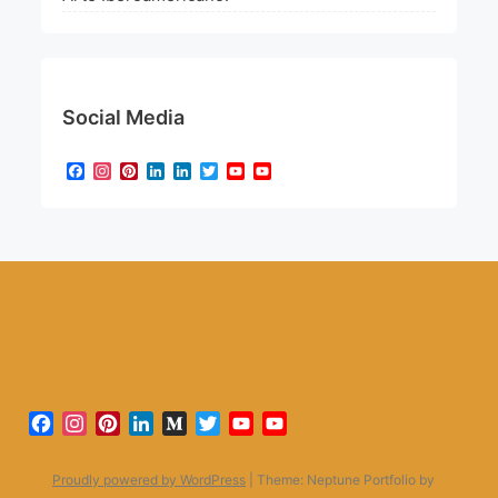
Social Media
Facebook
Instagram
Pinterest
LinkedIn
LinkedIn
Twitter
YouTube
YouTube
Channel
Facebook
Instagram
Pinterest
LinkedIn
Medium
Twitter
YouTube
YouTube
Channel
Proudly powered by WordPress
|
Theme: Neptune Portfolio by