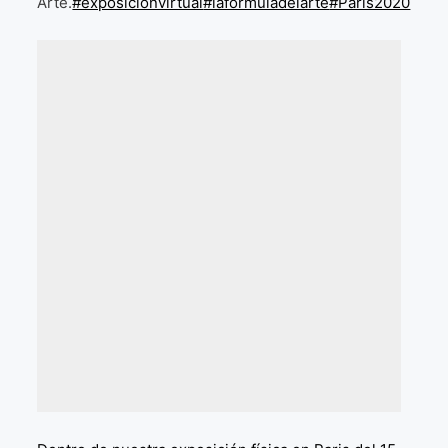
Arte.
#exposiciónvirtual
#laformuladelarte
#Paris2020