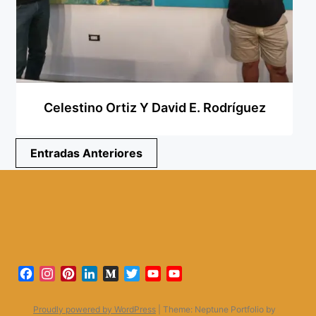
Celestino Ortiz Y David E. Rodríguez
Navegación
Entradas Anteriores
de
entradas
Facebook
Instagram
Pinterest
LinkedIn
Medium
Twitter
YouTube
YouTube
Channel
Proudly powered by WordPress
|
Theme: Neptune Portfolio by