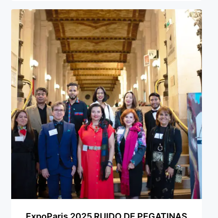
La Fórmula Científica Del Arte
Manifiesto Ecoarte
Association Paris
Fundación Colombia
Blog
ExpoParis 2025 RUIDO DE PEGATINAS