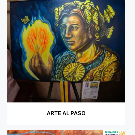
Galería virtual
Visitas a los ateliers o talleres de artistas
Presse
Qué dicen de nosotros?
Aviso legal
Política de cookies
Expositions
Bruit de gommettes Paris 2025
ARTE AL PASO
«Réalisme Magique et Olympique» PARIS 2024
«Impressionnis-vous» Paris 2023