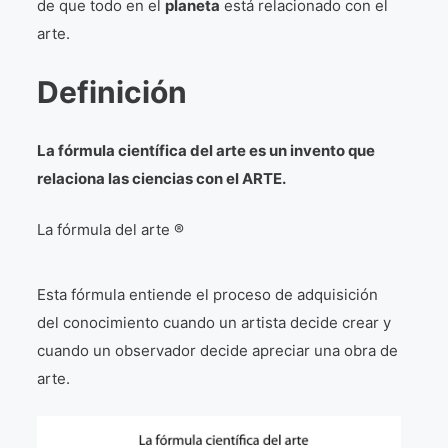
de que todo en el
planeta
está relacionado con el
¡VIVE Molière! Un hommage latino-américain à
arte.
Molière 2022
Definición
Exposición París 2021 “Traverser ton miroir” «A
través de tu espejo»
La Formule de l’art París 2020
La fórmula científica del arte es un invento que
relaciona las ciencias con el ARTE.
L’art Colombien à Paris 2019
L’art Latino-américain à Paris 2019
La fórmula del arte ®
Reflecting Source. NY 2019
Esta fórmula entiende el proceso de adquisición
«Sincronías con sentido» Bogotá Colombia 2019
del conocimiento cuando un artista decide crear y
cuando un observador decide apreciar una obra de
«Huellas trashumantes» New York 2018
arte.
Commissaire D’exposition