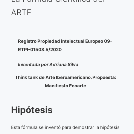
ARTE
Galería virtual
Visitas a los ateliers o talleres de artistas
Presse
Registro Propiedad intelectual Europeo 09-
RTPI-01508.5/2020
Qué dicen de nosotros?
Inventada por Adriana Silva
Aviso legal
Política de cookies
Think tank de Arte Iberoamericano. Propuesta:
Manifiesto Ecoarte
Expositions
Bruit de gommettes Paris 2025
Hipótesis
«Réalisme Magique et Olympique» PARIS 2024
Esta fórmula se inventó para demostrar la hipótesis
«Impressionnis-vous» Paris 2023