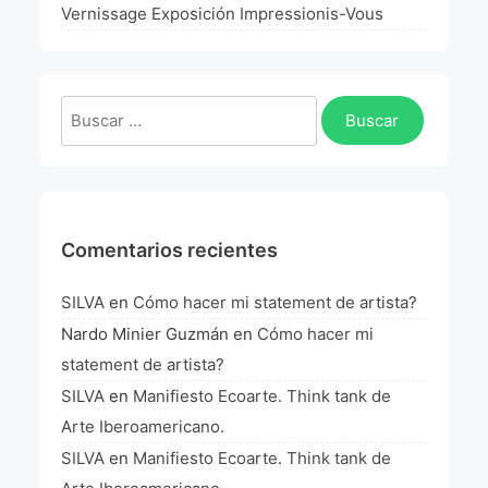
La Fórmula Científica Del Arte
Vernissage Exposición Impressionis-Vous
Manifiesto Ecoarte
Buscar:
Association Paris
Fundación Colombia
Blog
Comentarios recientes
SILVA
en
Cómo hacer mi statement de artista?
Nardo Minier Guzmán
en
Cómo hacer mi
statement de artista?
SILVA
en
Manifiesto Ecoarte. Think tank de
Arte Iberoamericano.
SILVA
en
Manifiesto Ecoarte. Think tank de