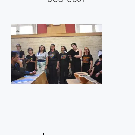
Galería virtual
Visitas a los ateliers o talleres de artistas
Presse
Qué dicen de nosotros?
Aviso legal
Política de cookies
Expositions
Bruit de gommettes Paris 2025
«Réalisme Magique et Olympique» PARIS 2024
«Impressionnis-vous» Paris 2023