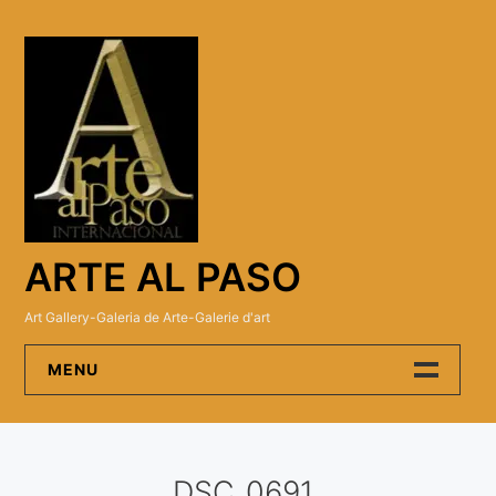
Skip
to
content
ARTE AL PASO
Art Gallery-Galeria de Arte-Galerie d'art
MENU
Arte Al Paso Gallery
DSC_0691
Artistas