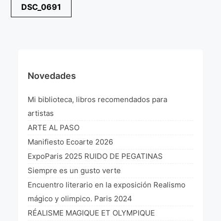
Navegación
DSC_0691
¡VIVE Molière! Un hommage latino-américain à
de
Molière 2022
entradas
Exposición París 2021 “Traverser ton miroir” «A
través de tu espejo»
La Formule de l’art París 2020
Novedades
L’art Colombien à Paris 2019
Mi biblioteca, libros recomendados para
L’art Latino-américain à Paris 2019
artistas
ARTE AL PASO
Reflecting Source. NY 2019
Manifiesto Ecoarte 2026
«Sincronías con sentido» Bogotá Colombia 2019
ExpoParis 2025 RUIDO DE PEGATINAS
Siempre es un gusto verte
«Huellas trashumantes» New York 2018
Encuentro literario en la exposición Realismo
Commissaire D’exposition
mágico y olimpico. Paris 2024
RÉALISME MAGIQUE ET OLYMPIQUE