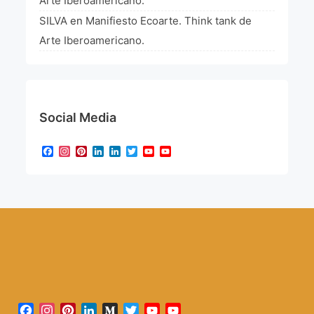
Arte Iberoamericano.
SILVA
en
Manifiesto Ecoarte. Think tank de
Arte Iberoamericano.
Social Media
Facebook
Instagram
Pinterest
LinkedIn
LinkedIn
Twitter
YouTube
YouTube
Channel
Facebook
Instagram
Pinterest
LinkedIn
Medium
Twitter
YouTube
YouTube