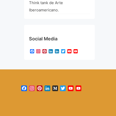
Think tank de Arte
Iberoamericano.
Social Media
Facebook
Instagram
Pinterest
LinkedIn
LinkedIn
Twitter
YouTube
YouTube
Channel
Facebook
Instagram
Pinterest
LinkedIn
Medium
Twitter
YouTube
YouTube
Channel