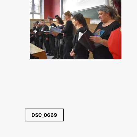
Navegación
DSC_0669
de
entradas