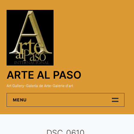
Skip
to
content
ARTE AL PASO
Art Gallery-Galeria de Arte-Galerie d'art
MENU
Arte Al Paso Gallery
DSC_0610
Artistas