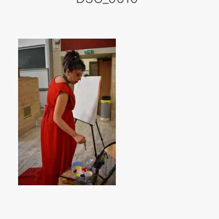
Galería virtual
Visitas a los ateliers o talleres de artistas
Presse
Qué dicen de nosotros?
Aviso legal
Política de cookies
Expositions
Bruit de gommettes Paris 2025
«Réalisme Magique et Olympique» PARIS 2024
«Impressionnis-vous» Paris 2023