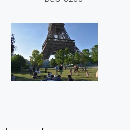
Galería virtual
Visitas a los ateliers o talleres de artistas
Presse
Qué dicen de nosotros?
Aviso legal
Política de cookies
Expositions
Bruit de gommettes Paris 2025
«Réalisme Magique et Olympique» PARIS 2024
«Impressionnis-vous» Paris 2023