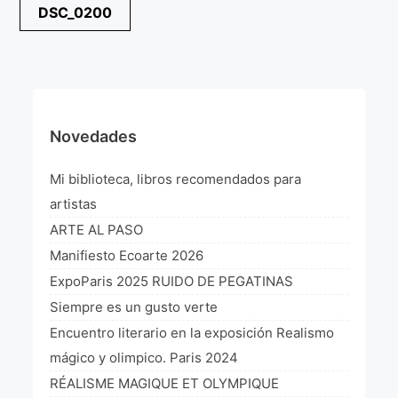
Navegación
DSC_0200
¡VIVE Molière! Un hommage latino-américain à
de
Molière 2022
entradas
Exposición París 2021 “Traverser ton miroir” «A
través de tu espejo»
La Formule de l’art París 2020
Novedades
L’art Colombien à Paris 2019
Mi biblioteca, libros recomendados para
L’art Latino-américain à Paris 2019
artistas
ARTE AL PASO
Reflecting Source. NY 2019
Manifiesto Ecoarte 2026
«Sincronías con sentido» Bogotá Colombia 2019
ExpoParis 2025 RUIDO DE PEGATINAS
Siempre es un gusto verte
«Huellas trashumantes» New York 2018
Encuentro literario en la exposición Realismo
Commissaire D’exposition
mágico y olimpico. Paris 2024
RÉALISME MAGIQUE ET OLYMPIQUE