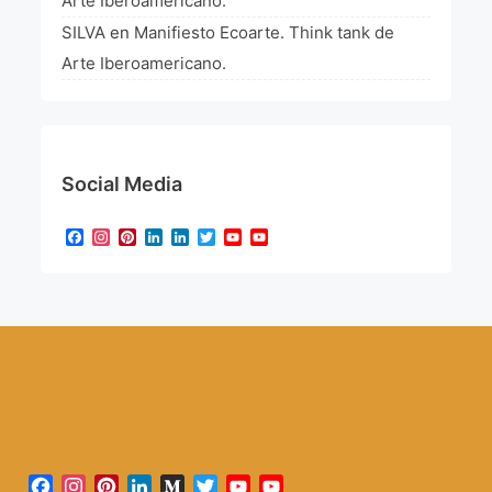
Arte Iberoamericano.
SILVA
en
Manifiesto Ecoarte. Think tank de
Arte Iberoamericano.
Social Media
Facebook
Instagram
Pinterest
LinkedIn
LinkedIn
Twitter
YouTube
YouTube
Channel
Facebook
Instagram
Pinterest
LinkedIn
Medium
Twitter
YouTube
YouTube