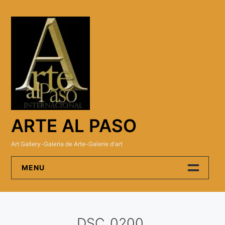
Skip
to
content
ARTE AL PASO
Art Gallery-Galeria de Arte-Galerie d'art
MENU
Arte Al Paso Gallery
DSC_0200
Artistas