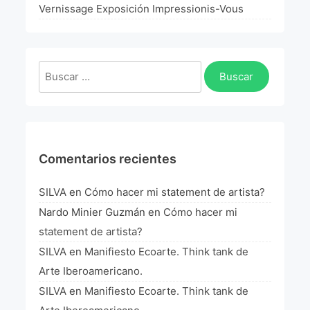
La Fórmula Científica Del Arte
Vernissage Exposición Impressionis-Vous
Manifiesto Ecoarte
Buscar:
Association Paris
Fundación Colombia
Blog
Comentarios recientes
SILVA
en
Cómo hacer mi statement de artista?
Nardo Minier Guzmán
en
Cómo hacer mi
statement de artista?
SILVA
en
Manifiesto Ecoarte. Think tank de
Arte Iberoamericano.
SILVA
en
Manifiesto Ecoarte. Think tank de