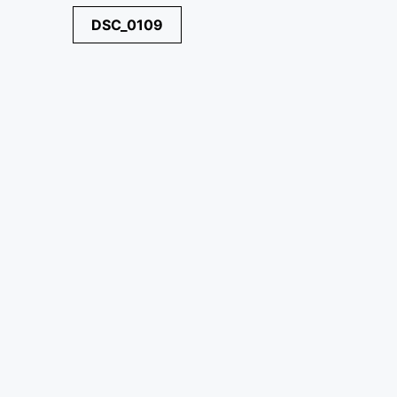
Navegación
DSC_0109
de
entradas