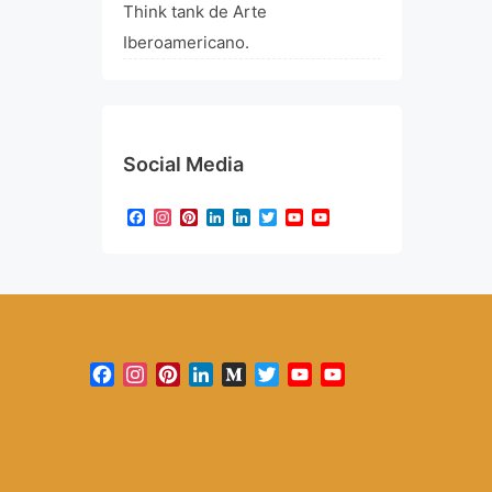
Think tank de Arte
Iberoamericano.
Social Media
Facebook
Instagram
Pinterest
LinkedIn
LinkedIn
Twitter
YouTube
YouTube
Channel
Facebook
Instagram
Pinterest
LinkedIn
Medium
Twitter
YouTube
YouTube
Channel