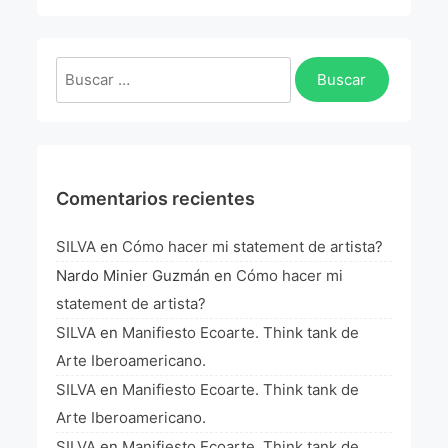
La Fórmula Científica Del Arte
Manifiesto Ecoarte
Buscar:
Association Paris
Fundación Colombia
Comentarios recientes
Blog
SILVA
en
Cómo hacer mi statement de artista?
Nardo Minier Guzmán
en
Cómo hacer mi
statement de artista?
SILVA
en
Manifiesto Ecoarte. Think tank de
Arte Iberoamericano.
SILVA
en
Manifiesto Ecoarte. Think tank de
Arte Iberoamericano.
SILVA
en
Manifiesto Ecoarte. Think tank de