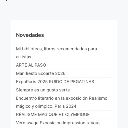
de
¡VIVE Molière! Un hommage latino-américain à
entradas
Molière 2022
Exposición París 2021 “Traverser ton miroir” «A
través de tu espejo»
Novedades
La Formule de l’art París 2020
Mi biblioteca, libros recomendados para
L’art Colombien à Paris 2019
artistas
ARTE AL PASO
L’art Latino-américain à Paris 2019
Manifiesto Ecoarte 2026
Reflecting Source. NY 2019
ExpoParis 2025 RUIDO DE PEGATINAS
«Sincronías con sentido» Bogotá Colombia 2019
Siempre es un gusto verte
Encuentro literario en la exposición Realismo
«Huellas trashumantes» New York 2018
mágico y olimpico. Paris 2024
Commissaire D’exposition
RÉALISME MAGIQUE ET OLYMPIQUE
Vernissage Exposición Impressionis-Vous