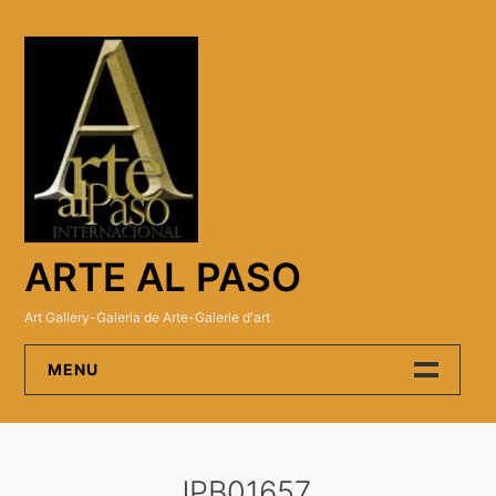
Skip
to
content
ARTE AL PASO
Art Gallery-Galeria de Arte-Galerie d'art
MENU
Arte Al Paso Gallery
JPB01657
Artistas