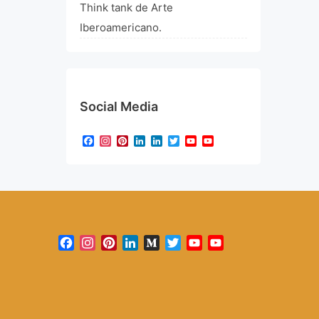
Think tank de Arte
Iberoamericano.
Social Media
Facebook
Instagram
Pinterest
LinkedIn
LinkedIn
Twitter
YouTube
YouTube
Channel
Facebook
Instagram
Pinterest
LinkedIn
Medium
Twitter
YouTube
YouTube
Channel