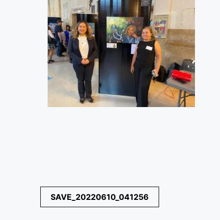
Navegación
SAVE_20220610_041256
de