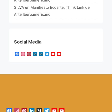
Arte Iberoamericano.
SILVA
en
Manifiesto Ecoarte. Think tank de
Arte Iberoamericano.
Social Media
Facebook
Instagram
Pinterest
LinkedIn
LinkedIn
Twitter
YouTube
YouTube
Channel
Facebook
Instagram
Pinterest
LinkedIn
Medium
Twitter
YouTube
YouTube