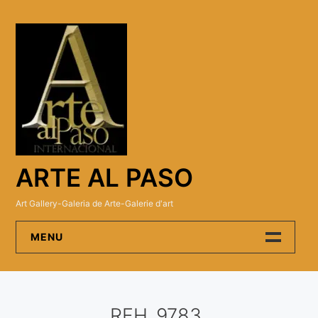
Skip
to
content
ARTE AL PASO
Art Gallery-Galeria de Arte-Galerie d'art
MENU
Arte Al Paso Gallery
RFH_9783
Artistas