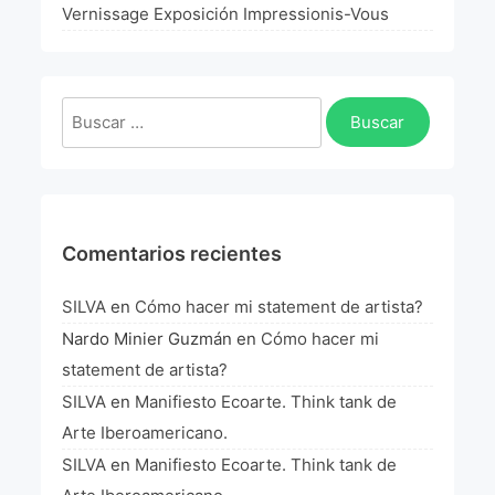
La Fórmula Científica Del Arte
Vernissage Exposición Impressionis-Vous
Manifiesto Ecoarte
Buscar:
Association Paris
Fundación Colombia
Blog
Comentarios recientes
SILVA
en
Cómo hacer mi statement de artista?
Nardo Minier Guzmán
en
Cómo hacer mi
statement de artista?
SILVA
en
Manifiesto Ecoarte. Think tank de
Arte Iberoamericano.
SILVA
en
Manifiesto Ecoarte. Think tank de