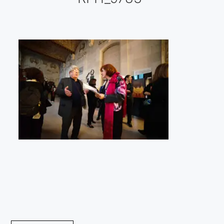
Galería virtual
Visitas a los ateliers o talleres de artistas
Presse
Qué dicen de nosotros?
Aviso legal
Política de cookies
Expositions
Bruit de gommettes Paris 2025
«Réalisme Magique et Olympique» PARIS 2024
«Impressionnis-vous» Paris 2023