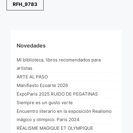
Navegación
RFH_9783
¡VIVE Molière! Un hommage latino-américain à
de
Molière 2022
entradas
Exposición París 2021 “Traverser ton miroir” «A
través de tu espejo»
La Formule de l’art París 2020
Novedades
L’art Colombien à Paris 2019
Mi biblioteca, libros recomendados para
L’art Latino-américain à Paris 2019
artistas
ARTE AL PASO
Reflecting Source. NY 2019
Manifiesto Ecoarte 2026
«Sincronías con sentido» Bogotá Colombia 2019
ExpoParis 2025 RUIDO DE PEGATINAS
Siempre es un gusto verte
«Huellas trashumantes» New York 2018
Encuentro literario en la exposición Realismo
Commissaire D’exposition
mágico y olimpico. Paris 2024
RÉALISME MAGIQUE ET OLYMPIQUE