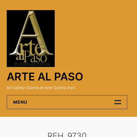
Skip
to
content
ARTE AL PASO
Art Gallery-Galeria de Arte-Galerie d'art
MENU
Arte Al Paso Gallery
RFH_9730
Artistas