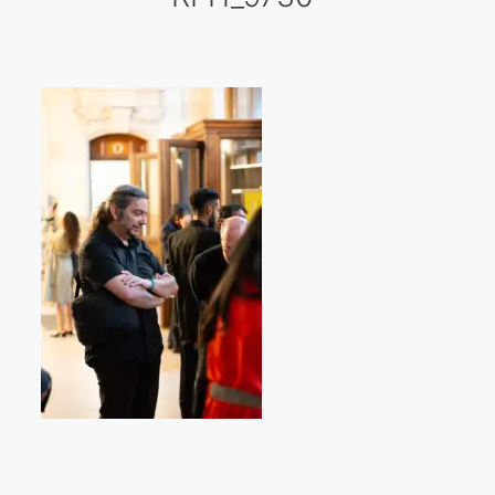
Galería virtual
Visitas a los ateliers o talleres de artistas
Presse
Qué dicen de nosotros?
Aviso legal
Política de cookies
Expositions
Bruit de gommettes Paris 2025
«Réalisme Magique et Olympique» PARIS 2024
«Impressionnis-vous» Paris 2023