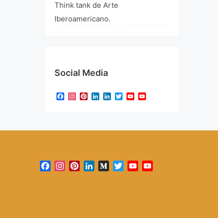
Think tank de Arte
Iberoamericano.
Social Media
Facebook
Instagram
Pinterest
LinkedIn
LinkedIn
Twitter
YouTube
YouTube
Channel
Facebook
Instagram
Pinterest
LinkedIn
Medium
Twitter
YouTube
YouTube
Channel