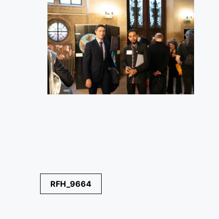
Navegación
RFH_9664
de
entradas