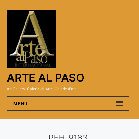
Skip
to
content
ARTE AL PASO
Art Gallery-Galeria de Arte-Galerie d'art
MENU
Arte Al Paso Gallery
RFH_9183
Artistas