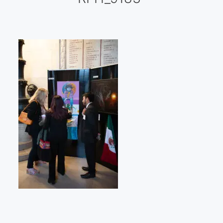
Galería virtual
Visitas a los ateliers o talleres de artistas
Presse
Qué dicen de nosotros?
Aviso legal
Política de cookies
Expositions
Bruit de gommettes Paris 2025
«Réalisme Magique et Olympique» PARIS 2024
«Impressionnis-vous» Paris 2023