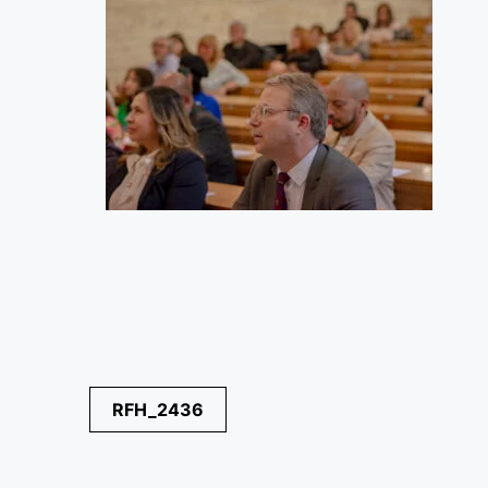
Navegación
RFH_2436
de
entradas