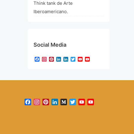
Think tank de Arte
Iberoamericano.
Social Media
Facebook
Instagram
Pinterest
LinkedIn
LinkedIn
Twitter
YouTube
YouTube
Channel
Facebook
Instagram
Pinterest
LinkedIn
Medium
Twitter
YouTube
YouTube
Channel