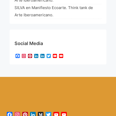
Arte Iberoamericano.
SILVA
en
Manifiesto Ecoarte. Think tank de
Arte Iberoamericano.
Social Media
Facebook
Instagram
Pinterest
LinkedIn
LinkedIn
Twitter
YouTube
YouTube
Channel
Facebook
Instagram
Pinterest
LinkedIn
Medium
Twitter
YouTube
YouTube