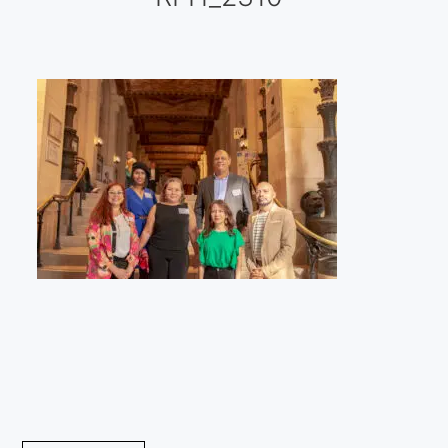
Galería virtual
Visitas a los ateliers o talleres de artistas
Presse
Qué dicen de nosotros?
Aviso legal
Política de cookies
Expositions
Bruit de gommettes Paris 2025
«Réalisme Magique et Olympique» PARIS 2024
«Impressionnis-vous» Paris 2023