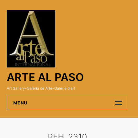
Skip
to
content
ARTE AL PASO
Art Gallery-Galeria de Arte-Galerie d'art
MENU
Arte Al Paso Gallery
RFH_2310
Artistas