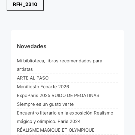
Navegación
RFH_2310
¡VIVE Molière! Un hommage latino-américain à
de
Molière 2022
entradas
Exposición París 2021 “Traverser ton miroir” «A
través de tu espejo»
La Formule de l’art París 2020
Novedades
L’art Colombien à Paris 2019
Mi biblioteca, libros recomendados para
L’art Latino-américain à Paris 2019
artistas
ARTE AL PASO
Reflecting Source. NY 2019
Manifiesto Ecoarte 2026
«Sincronías con sentido» Bogotá Colombia 2019
ExpoParis 2025 RUIDO DE PEGATINAS
Siempre es un gusto verte
«Huellas trashumantes» New York 2018
Encuentro literario en la exposición Realismo
Commissaire D’exposition
mágico y olimpico. Paris 2024
RÉALISME MAGIQUE ET OLYMPIQUE