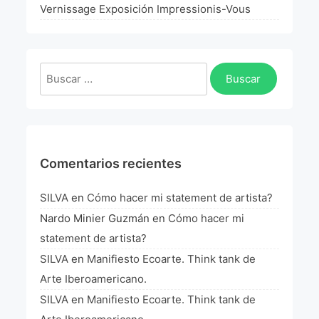
La Fórmula Científica Del Arte
Vernissage Exposición Impressionis-Vous
Manifiesto Ecoarte
Buscar:
Association Paris
Fundación Colombia
Blog
Comentarios recientes
SILVA
en
Cómo hacer mi statement de artista?
Nardo Minier Guzmán
en
Cómo hacer mi
statement de artista?
SILVA
en
Manifiesto Ecoarte. Think tank de
Arte Iberoamericano.
SILVA
en
Manifiesto Ecoarte. Think tank de