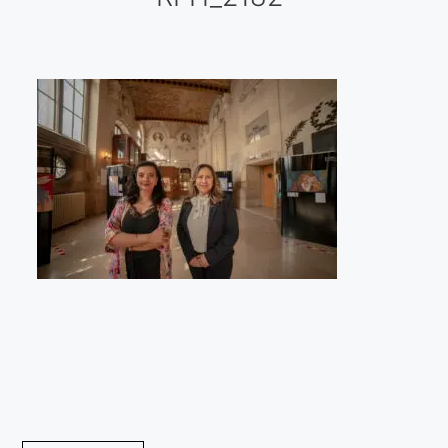
Galería virtual
Visitas a los ateliers o talleres de artistas
Presse
Qué dicen de nosotros?
Aviso legal
Política de cookies
Expositions
Bruit de gommettes Paris 2025
«Réalisme Magique et Olympique» PARIS 2024
«Impressionnis-vous» Paris 2023