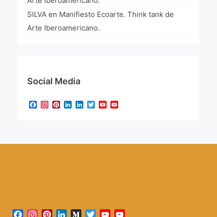
Arte Iberoamericano.
SILVA
en
Manifiesto Ecoarte. Think tank de
Arte Iberoamericano.
Social Media
Facebook
Instagram
Pinterest
LinkedIn
LinkedIn
Twitter
YouTube
YouTube
Channel
Facebook
Instagram
Pinterest
LinkedIn
Medium
Twitter
YouTube
YouTube