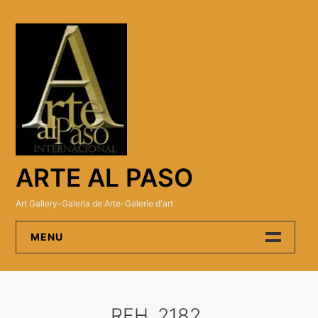
Skip
to
content
ARTE AL PASO
Art Gallery-Galeria de Arte-Galerie d'art
MENU
Arte Al Paso Gallery
RFH_2182
Artistas