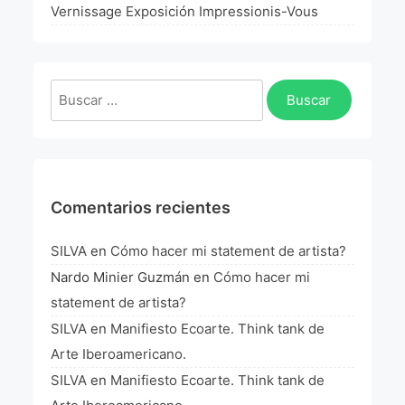
La Fórmula Científica Del Arte
Vernissage Exposición Impressionis-Vous
Manifiesto Ecoarte
Buscar:
Association Paris
Fundación Colombia
Blog
Comentarios recientes
SILVA
en
Cómo hacer mi statement de artista?
Nardo Minier Guzmán
en
Cómo hacer mi
statement de artista?
SILVA
en
Manifiesto Ecoarte. Think tank de
Arte Iberoamericano.
SILVA
en
Manifiesto Ecoarte. Think tank de