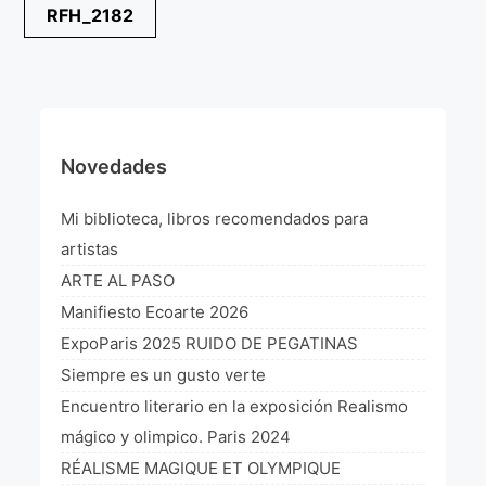
Navegación
RFH_2182
¡VIVE Molière! Un hommage latino-américain à
de
Molière 2022
entradas
Exposición París 2021 “Traverser ton miroir” «A
través de tu espejo»
La Formule de l’art París 2020
Novedades
L’art Colombien à Paris 2019
Mi biblioteca, libros recomendados para
L’art Latino-américain à Paris 2019
artistas
ARTE AL PASO
Reflecting Source. NY 2019
Manifiesto Ecoarte 2026
«Sincronías con sentido» Bogotá Colombia 2019
ExpoParis 2025 RUIDO DE PEGATINAS
Siempre es un gusto verte
«Huellas trashumantes» New York 2018
Encuentro literario en la exposición Realismo
Commissaire D’exposition
mágico y olimpico. Paris 2024
RÉALISME MAGIQUE ET OLYMPIQUE