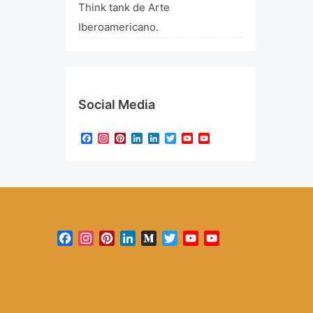
Think tank de Arte
Iberoamericano.
Social Media
Facebook
Instagram
Pinterest
LinkedIn
LinkedIn
Twitter
YouTube
YouTube
Channel
Facebook
Instagram
Pinterest
LinkedIn
Medium
Twitter
YouTube
YouTube
Channel