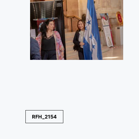
Navegación
RFH_2154
de
entradas