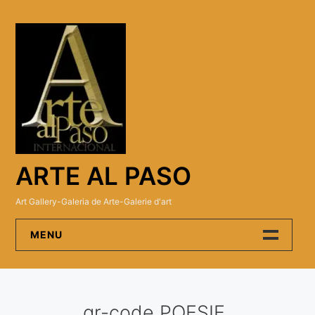
Skip
to
content
ARTE AL PASO
Art Gallery-Galeria de Arte-Galerie d'art
MENU
Arte Al Paso Gallery
qr-code POESIE
Artistas