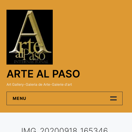
Skip
to
content
ARTE AL PASO
Art Gallery-Galeria de Arte-Galerie d'art
MENU
Arte Al Paso Gallery
IMG_20200918_165346
Artistas