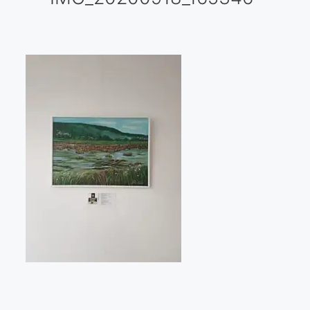
Galería virtual
Visitas a los ateliers o talleres de artistas
Presse
Qué dicen de nosotros?
Aviso legal
Política de cookies
Expositions
Bruit de gommettes Paris 2025
«Réalisme Magique et Olympique» PARIS 2024
«Impressionnis-vous» Paris 2023