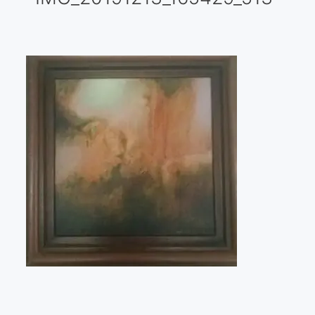
Galería virtual
Visitas a los ateliers o talleres de artistas
Presse
Qué dicen de nosotros?
Aviso legal
Política de cookies
Expositions
Bruit de gommettes Paris 2025
«Réalisme Magique et Olympique» PARIS 2024
«Impressionnis-vous» Paris 2023