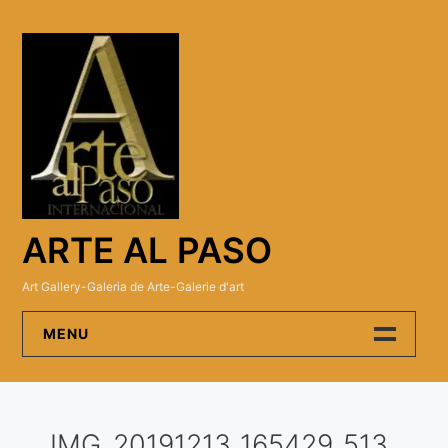
Skip
to
content
ARTE AL PASO
Art Gallery-Galeria de Arte-Galerie d'art
MENU
Arte Al Paso Gallery
IMG_20191213_165429_513
Artistas