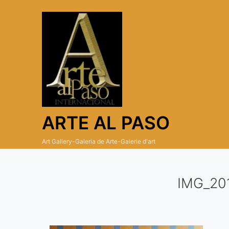
Skip
to
content
ARTE AL PASO
Art Gallery-Galeria de Arte-Galerie d'art
IMG_20