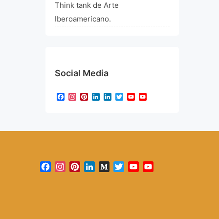
Think tank de Arte
Iberoamericano.
Social Media
Facebook
Instagram
Pinterest
LinkedIn
LinkedIn
Twitter
YouTube
YouTube
Channel
Facebook
Instagram
Pinterest
LinkedIn
Medium
Twitter
YouTube
YouTube
Channel