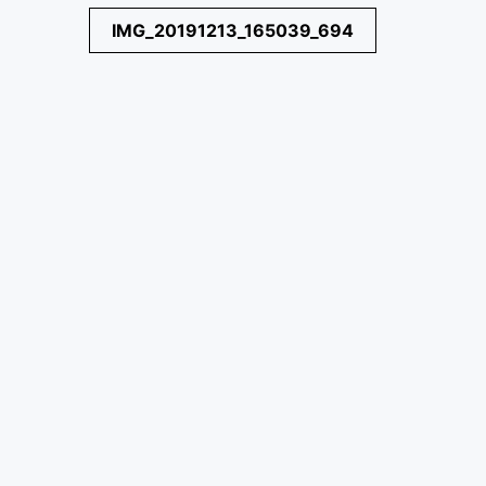
Navegación
IMG_20191213_165039_694
de
entradas