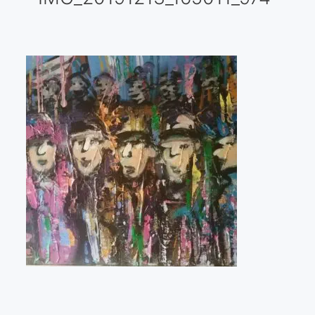
Galería virtual
Visitas a los ateliers o talleres de artistas
Presse
Qué dicen de nosotros?
Aviso legal
Política de cookies
Expositions
Bruit de gommettes Paris 2025
«Réalisme Magique et Olympique» PARIS 2024
«Impressionnis-vous» Paris 2023