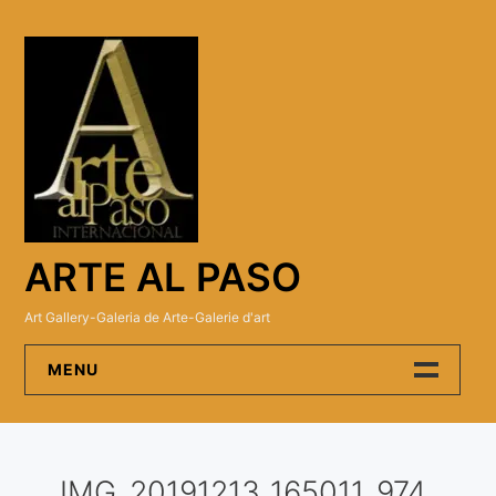
Skip
to
content
ARTE AL PASO
Art Gallery-Galeria de Arte-Galerie d'art
MENU
Arte Al Paso Gallery
IMG_20191213_165011_974
Artistas