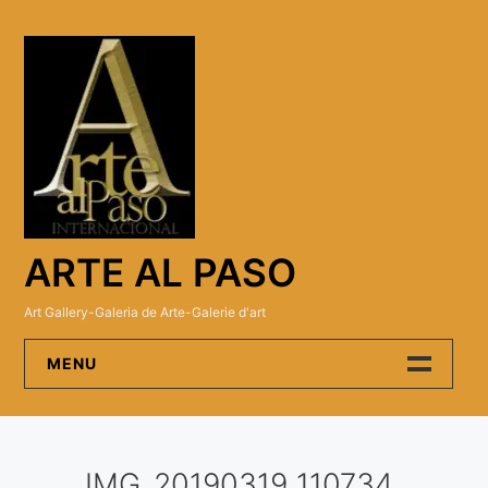
Skip
to
content
ARTE AL PASO
Art Gallery-Galeria de Arte-Galerie d'art
MENU
Arte Al Paso Gallery
IMG_20190319_110734
Artistas