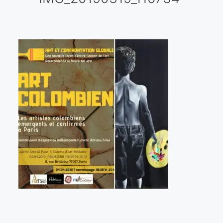
Galería virtual
Visitas a los ateliers o talleres de artistas
Presse
Qué dicen de nosotros?
Aviso legal
Política de cookies
Expositions
Bruit de gommettes Paris 2025
«Réalisme Magique et Olympique» PARIS 2024
«Impressionnis-vous» Paris 2023