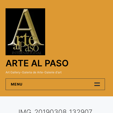
Skip
to
content
ARTE AL PASO
Art Gallery-Galeria de Arte-Galerie d'art
MENU
Arte Al Paso Gallery
IMG_20190308_132907
Artistas