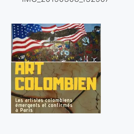
Galería virtual
Visitas a los ateliers o talleres de artistas
Presse
Qué dicen de nosotros?
Aviso legal
Política de cookies
Expositions
Bruit de gommettes Paris 2025
«Réalisme Magique et Olympique» PARIS 2024
«Impressionnis-vous» Paris 2023