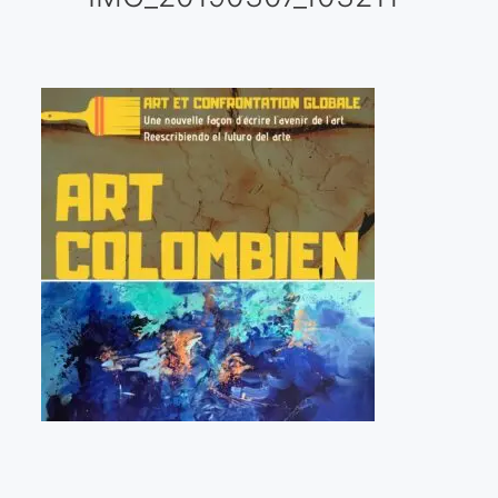
Galería virtual
Visitas a los ateliers o talleres de artistas
Presse
Qué dicen de nosotros?
Aviso legal
Política de cookies
Expositions
Bruit de gommettes Paris 2025
«Réalisme Magique et Olympique» PARIS 2024
«Impressionnis-vous» Paris 2023