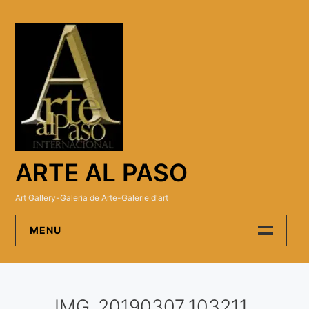
Skip
to
content
ARTE AL PASO
Art Gallery-Galeria de Arte-Galerie d'art
MENU
Arte Al Paso Gallery
IMG_20190307_103211
Artistas