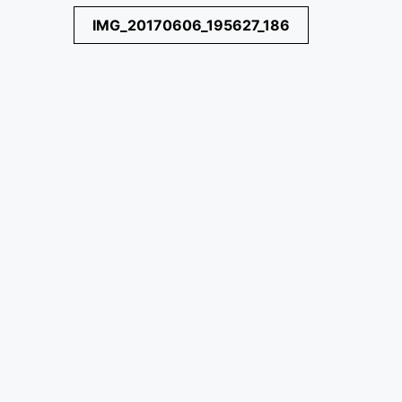
Navegación
IMG_20170606_195627_186
de
entradas