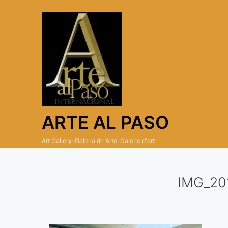
Skip
to
content
ARTE AL PASO
Art Gallery-Galeria de Arte-Galerie d'art
IMG_20