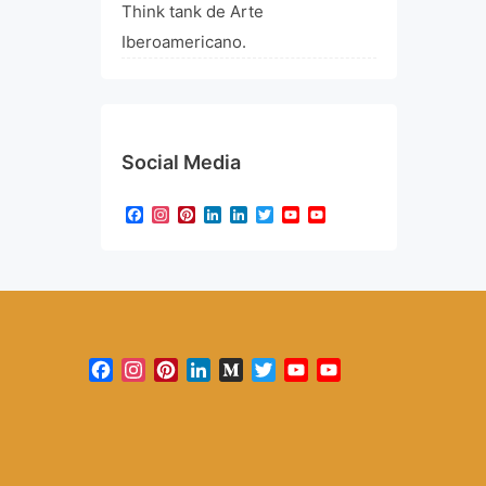
Think tank de Arte
Iberoamericano.
Social Media
Facebook
Instagram
Pinterest
LinkedIn
LinkedIn
Twitter
YouTube
YouTube
Channel
Facebook
Instagram
Pinterest
LinkedIn
Medium
Twitter
YouTube
YouTube
Channel