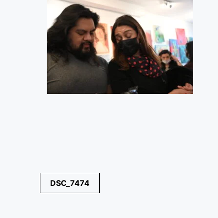
Navegación
DSC_7474
de
entradas