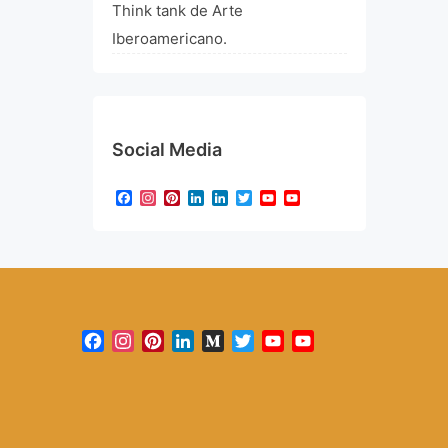
Think tank de Arte
Iberoamericano.
Social Media
Facebook
Instagram
Pinterest
LinkedIn
LinkedIn
Twitter
YouTube
YouTube
Channel
Facebook
Instagram
Pinterest
LinkedIn
Medium
Twitter
YouTube
YouTube
Channel