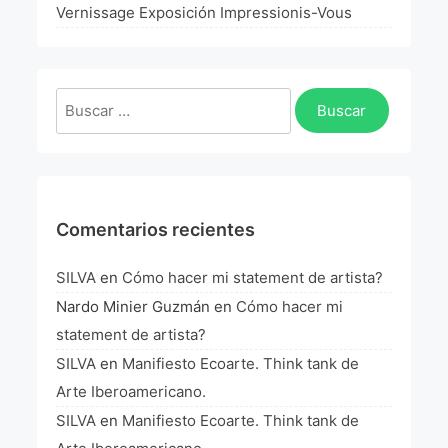
La Fórmula Científica Del Arte
Vernissage Exposición Impressionis-Vous
Manifiesto Ecoarte
Buscar:
Association Paris
Fundación Colombia
Blog
Comentarios recientes
SILVA
en
Cómo hacer mi statement de artista?
Nardo Minier Guzmán
en
Cómo hacer mi
statement de artista?
SILVA
en
Manifiesto Ecoarte. Think tank de
Arte Iberoamericano.
SILVA
en
Manifiesto Ecoarte. Think tank de