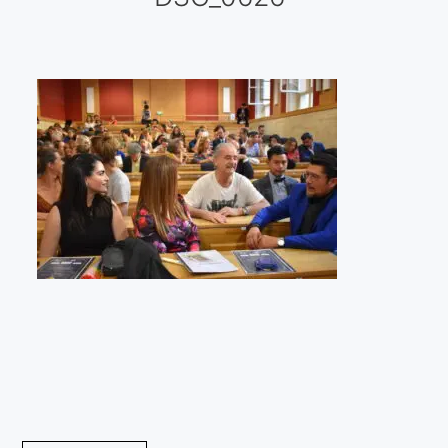
Galería virtual
Visitas a los ateliers o talleres de artistas
Presse
Qué dicen de nosotros?
Aviso legal
Política de cookies
Expositions
Bruit de gommettes Paris 2025
«Réalisme Magique et Olympique» PARIS 2024
«Impressionnis-vous» Paris 2023