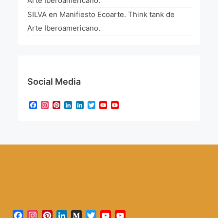
Arte Iberoamericano.
SILVA
en
Manifiesto Ecoarte. Think tank de
Arte Iberoamericano.
Social Media
Facebook
Instagram
Pinterest
LinkedIn
LinkedIn
Twitter
YouTube
YouTube
Channel
Facebook
Instagram
Pinterest
LinkedIn
Medium
Twitter
YouTube
YouTube