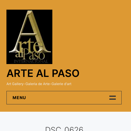
Skip
to
content
ARTE AL PASO
Art Gallery-Galeria de Arte-Galerie d'art
MENU
Arte Al Paso Gallery
DSC_0626
Artistas