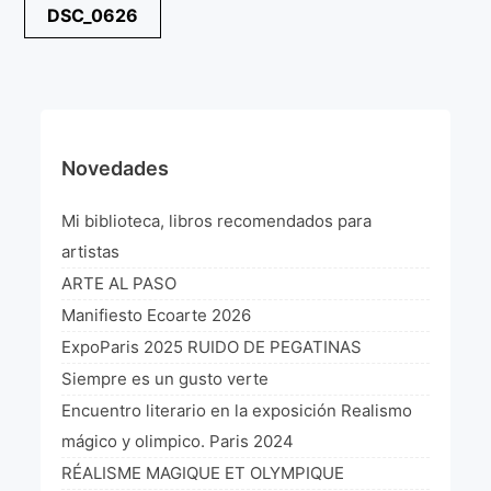
Navegación
DSC_0626
¡VIVE Molière! Un hommage latino-américain à
de
Molière 2022
entradas
Exposición París 2021 “Traverser ton miroir” «A
través de tu espejo»
La Formule de l’art París 2020
Novedades
L’art Colombien à Paris 2019
Mi biblioteca, libros recomendados para
L’art Latino-américain à Paris 2019
artistas
ARTE AL PASO
Reflecting Source. NY 2019
Manifiesto Ecoarte 2026
«Sincronías con sentido» Bogotá Colombia 2019
ExpoParis 2025 RUIDO DE PEGATINAS
Siempre es un gusto verte
«Huellas trashumantes» New York 2018
Encuentro literario en la exposición Realismo
Commissaire D’exposition
mágico y olimpico. Paris 2024
RÉALISME MAGIQUE ET OLYMPIQUE