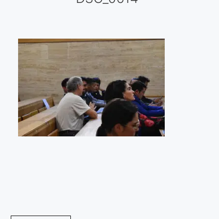
Galería virtual
Visitas a los ateliers o talleres de artistas
Presse
Qué dicen de nosotros?
Aviso legal
Política de cookies
Expositions
Bruit de gommettes Paris 2025
«Réalisme Magique et Olympique» PARIS 2024
«Impressionnis-vous» Paris 2023