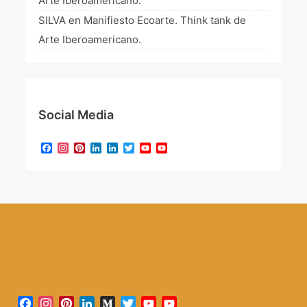
Arte Iberoamericano.
SILVA
en
Manifiesto Ecoarte. Think tank de
Arte Iberoamericano.
Social Media
Facebook
Instagram
Pinterest
LinkedIn
LinkedIn
Twitter
YouTube
YouTube
Channel
Facebook
Instagram
Pinterest
LinkedIn
Medium
Twitter
YouTube
YouTube