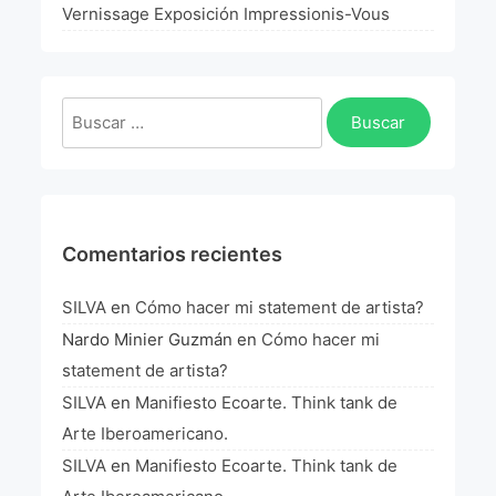
La Fórmula Científica Del Arte
Vernissage Exposición Impressionis-Vous
Manifiesto Ecoarte
Buscar:
Association Paris
Fundación Colombia
Blog
Comentarios recientes
SILVA
en
Cómo hacer mi statement de artista?
Nardo Minier Guzmán
en
Cómo hacer mi
statement de artista?
SILVA
en
Manifiesto Ecoarte. Think tank de
Arte Iberoamericano.
SILVA
en
Manifiesto Ecoarte. Think tank de