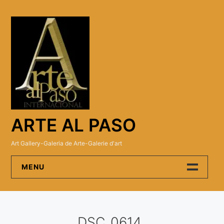
Skip
to
content
ARTE AL PASO
Art Gallery-Galeria de Arte-Galerie d'art
MENU
Arte Al Paso Gallery
DSC_0614
Artistas