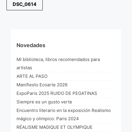
Navegación
DSC_0614
¡VIVE Molière! Un hommage latino-américain à
de
Molière 2022
entradas
Exposición París 2021 “Traverser ton miroir” «A
través de tu espejo»
La Formule de l’art París 2020
Novedades
L’art Colombien à Paris 2019
Mi biblioteca, libros recomendados para
L’art Latino-américain à Paris 2019
artistas
ARTE AL PASO
Reflecting Source. NY 2019
Manifiesto Ecoarte 2026
«Sincronías con sentido» Bogotá Colombia 2019
ExpoParis 2025 RUIDO DE PEGATINAS
Siempre es un gusto verte
«Huellas trashumantes» New York 2018
Encuentro literario en la exposición Realismo
Commissaire D’exposition
mágico y olimpico. Paris 2024
RÉALISME MAGIQUE ET OLYMPIQUE