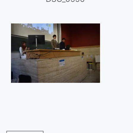
Galería virtual
Visitas a los ateliers o talleres de artistas
Presse
Qué dicen de nosotros?
Aviso legal
Política de cookies
Expositions
Bruit de gommettes Paris 2025
«Réalisme Magique et Olympique» PARIS 2024
«Impressionnis-vous» Paris 2023