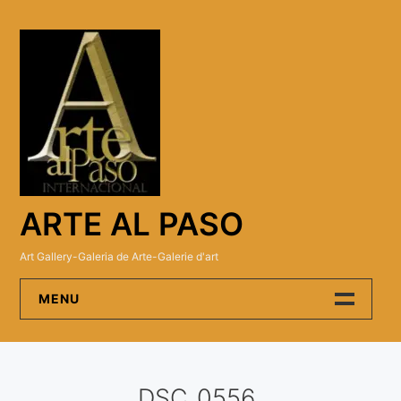
Skip
to
content
ARTE AL PASO
Art Gallery-Galeria de Arte-Galerie d'art
MENU
Arte Al Paso Gallery
DSC_0556
Artistas