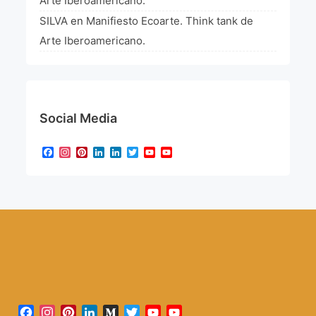
Arte Iberoamericano.
SILVA
en
Manifiesto Ecoarte. Think tank de
Arte Iberoamericano.
Social Media
Facebook
Instagram
Pinterest
LinkedIn
LinkedIn
Twitter
YouTube
YouTube
Channel
Facebook
Instagram
Pinterest
LinkedIn
Medium
Twitter
YouTube
YouTube