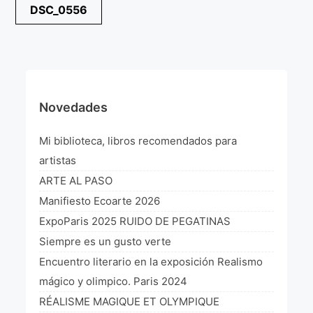
Navegación
DSC_0556
¡VIVE Molière! Un hommage latino-américain à
de
Molière 2022
entradas
Exposición París 2021 “Traverser ton miroir” «A
través de tu espejo»
La Formule de l’art París 2020
Novedades
L’art Colombien à Paris 2019
Mi biblioteca, libros recomendados para
L’art Latino-américain à Paris 2019
artistas
ARTE AL PASO
Reflecting Source. NY 2019
Manifiesto Ecoarte 2026
«Sincronías con sentido» Bogotá Colombia 2019
ExpoParis 2025 RUIDO DE PEGATINAS
Siempre es un gusto verte
«Huellas trashumantes» New York 2018
Encuentro literario en la exposición Realismo
Commissaire D’exposition
mágico y olimpico. Paris 2024
RÉALISME MAGIQUE ET OLYMPIQUE