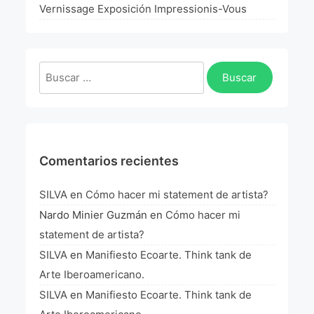
La Fórmula Científica Del Arte
Vernissage Exposición Impressionis-Vous
Manifiesto Ecoarte
Buscar:
Association Paris
Fundación Colombia
Blog
Comentarios recientes
SILVA
en
Cómo hacer mi statement de artista?
Nardo Minier Guzmán
en
Cómo hacer mi
statement de artista?
SILVA
en
Manifiesto Ecoarte. Think tank de
Arte Iberoamericano.
SILVA
en
Manifiesto Ecoarte. Think tank de