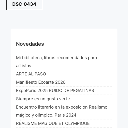
Navegación
DSC_0434
¡VIVE Molière! Un hommage latino-américain à
de
Molière 2022
entradas
Exposición París 2021 “Traverser ton miroir” «A
través de tu espejo»
La Formule de l’art París 2020
Novedades
L’art Colombien à Paris 2019
Mi biblioteca, libros recomendados para
L’art Latino-américain à Paris 2019
artistas
ARTE AL PASO
Reflecting Source. NY 2019
Manifiesto Ecoarte 2026
«Sincronías con sentido» Bogotá Colombia 2019
ExpoParis 2025 RUIDO DE PEGATINAS
Siempre es un gusto verte
«Huellas trashumantes» New York 2018
Encuentro literario en la exposición Realismo
Commissaire D’exposition
mágico y olimpico. Paris 2024
RÉALISME MAGIQUE ET OLYMPIQUE