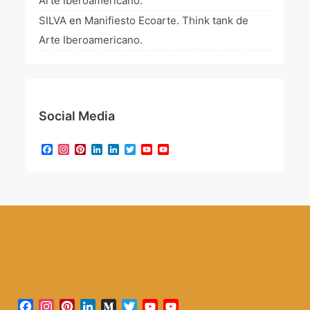
Arte Iberoamericano.
SILVA
en
Manifiesto Ecoarte. Think tank de
Arte Iberoamericano.
Social Media
Facebook
Instagram
Pinterest
LinkedIn
LinkedIn
Twitter
YouTube
YouTube
Channel
Facebook
Instagram
Pinterest
LinkedIn
Medium
Twitter
YouTube
YouTube