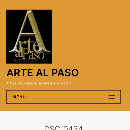
Skip
to
content
ARTE AL PASO
Art Gallery-Galeria de Arte-Galerie d'art
MENU
Arte Al Paso Gallery
DSC_0434
Artistas