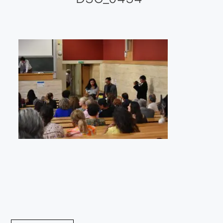
Galería virtual
Visitas a los ateliers o talleres de artistas
Presse
Qué dicen de nosotros?
Aviso legal
Política de cookies
Expositions
Bruit de gommettes Paris 2025
«Réalisme Magique et Olympique» PARIS 2024
«Impressionnis-vous» Paris 2023