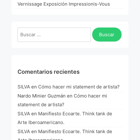
La Fórmula Científica Del Arte
Vernissage Exposición Impressionis-Vous
Manifiesto Ecoarte
Buscar:
Association Paris
Fundación Colombia
Blog
Comentarios recientes
SILVA
en
Cómo hacer mi statement de artista?
Nardo Minier Guzmán
en
Cómo hacer mi
statement de artista?
SILVA
en
Manifiesto Ecoarte. Think tank de
Arte Iberoamericano.
SILVA
en
Manifiesto Ecoarte. Think tank de