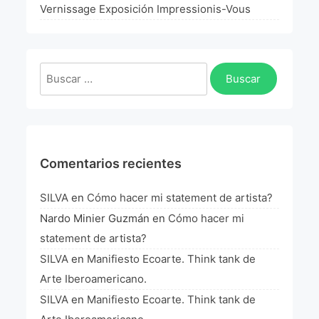
La Fórmula Científica Del Arte
Vernissage Exposición Impressionis-Vous
Manifiesto Ecoarte
Buscar:
Association Paris
Fundación Colombia
Blog
Comentarios recientes
SILVA
en
Cómo hacer mi statement de artista?
Nardo Minier Guzmán
en
Cómo hacer mi
statement de artista?
SILVA
en
Manifiesto Ecoarte. Think tank de
Arte Iberoamericano.
SILVA
en
Manifiesto Ecoarte. Think tank de