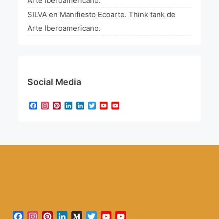
Arte Iberoamericano.
SILVA
en
Manifiesto Ecoarte. Think tank de
Arte Iberoamericano.
Social Media
Facebook
Instagram
Pinterest
LinkedIn
LinkedIn
Twitter
YouTube
YouTube
Channel
Facebook
Instagram
Pinterest
LinkedIn
Medium
Twitter
YouTube
YouTube