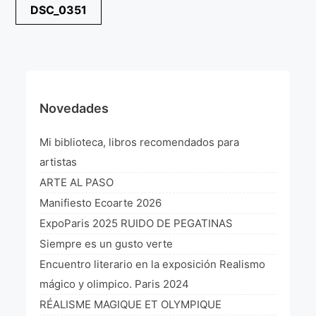
Navegación
DSC_0351
¡VIVE Molière! Un hommage latino-américain à
de
Molière 2022
entradas
Exposición París 2021 “Traverser ton miroir” «A
través de tu espejo»
La Formule de l’art París 2020
Novedades
L’art Colombien à Paris 2019
Mi biblioteca, libros recomendados para
L’art Latino-américain à Paris 2019
artistas
ARTE AL PASO
Reflecting Source. NY 2019
Manifiesto Ecoarte 2026
«Sincronías con sentido» Bogotá Colombia 2019
ExpoParis 2025 RUIDO DE PEGATINAS
Siempre es un gusto verte
«Huellas trashumantes» New York 2018
Encuentro literario en la exposición Realismo
Commissaire D’exposition
mágico y olimpico. Paris 2024
RÉALISME MAGIQUE ET OLYMPIQUE