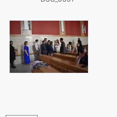
Galería virtual
Visitas a los ateliers o talleres de artistas
Presse
Qué dicen de nosotros?
Aviso legal
Política de cookies
Expositions
Bruit de gommettes Paris 2025
«Réalisme Magique et Olympique» PARIS 2024
«Impressionnis-vous» Paris 2023