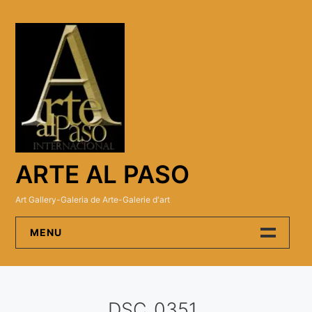
Skip
to
content
ARTE AL PASO
Art Gallery-Galeria de Arte-Galerie d'art
MENU
Arte Al Paso Gallery
DSC_0351
Artistas