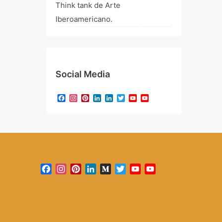
Think tank de Arte
Iberoamericano.
Social Media
Facebook
Instagram
Pinterest
LinkedIn
LinkedIn
Twitter
YouTube
YouTube
Channel
Facebook
Instagram
Pinterest
LinkedIn
Medium
Twitter
YouTube
YouTube
Channel