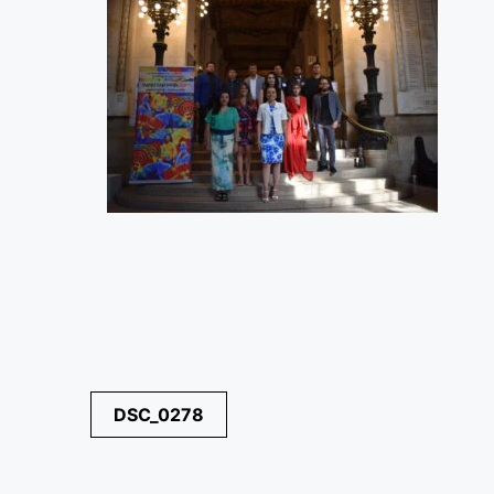
Navegación
DSC_0278
de
entradas