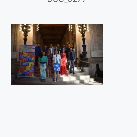
Galería virtual
Visitas a los ateliers o talleres de artistas
Presse
Qué dicen de nosotros?
Aviso legal
Política de cookies
Expositions
Bruit de gommettes Paris 2025
«Réalisme Magique et Olympique» PARIS 2024
«Impressionnis-vous» Paris 2023