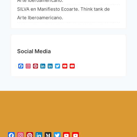
Arte Iberoamericano.
SILVA
en
Manifiesto Ecoarte. Think tank de
Arte Iberoamericano.
Social Media
Facebook
Instagram
Pinterest
LinkedIn
LinkedIn
Twitter
YouTube
YouTube
Channel
Facebook
Instagram
Pinterest
LinkedIn
Medium
Twitter
YouTube
YouTube