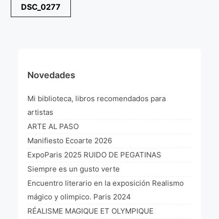
Navegación
DSC_0277
¡VIVE Molière! Un hommage latino-américain à
de
Molière 2022
entradas
Exposición París 2021 “Traverser ton miroir” «A
través de tu espejo»
La Formule de l’art París 2020
Novedades
L’art Colombien à Paris 2019
Mi biblioteca, libros recomendados para
L’art Latino-américain à Paris 2019
artistas
ARTE AL PASO
Reflecting Source. NY 2019
Manifiesto Ecoarte 2026
«Sincronías con sentido» Bogotá Colombia 2019
ExpoParis 2025 RUIDO DE PEGATINAS
Siempre es un gusto verte
«Huellas trashumantes» New York 2018
Encuentro literario en la exposición Realismo
Commissaire D’exposition
mágico y olimpico. Paris 2024
RÉALISME MAGIQUE ET OLYMPIQUE