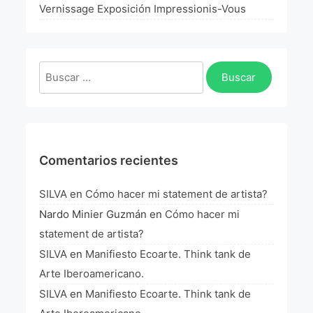
La Fórmula Científica Del Arte
Vernissage Exposición Impressionis-Vous
Manifiesto Ecoarte
Buscar:
Association Paris
Fundación Colombia
Blog
Comentarios recientes
SILVA
en
Cómo hacer mi statement de artista?
Nardo Minier Guzmán
en
Cómo hacer mi
statement de artista?
SILVA
en
Manifiesto Ecoarte. Think tank de
Arte Iberoamericano.
SILVA
en
Manifiesto Ecoarte. Think tank de