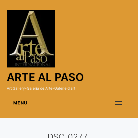
Skip
to
content
ARTE AL PASO
Art Gallery-Galeria de Arte-Galerie d'art
MENU
Arte Al Paso Gallery
DSC_0277
Artistas