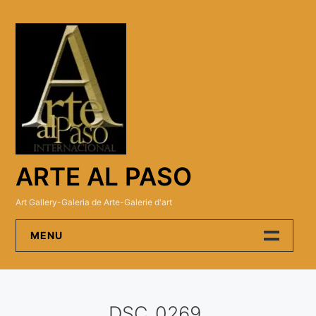
Skip
to
content
ARTE AL PASO
Art Gallery-Galeria de Arte-Galerie d'art
MENU
Arte Al Paso Gallery
DSC_0269
Artistas