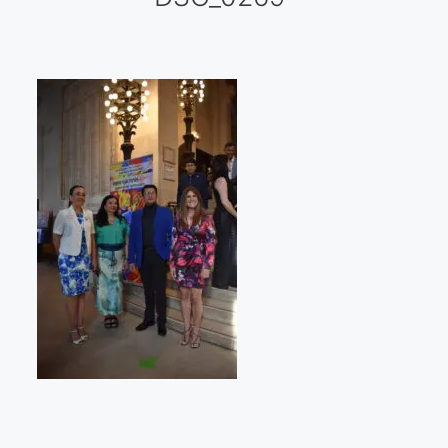
Galería virtual
Visitas a los ateliers o talleres de artistas
Presse
Qué dicen de nosotros?
Aviso legal
Política de cookies
Expositions
Bruit de gommettes Paris 2025
«Réalisme Magique et Olympique» PARIS 2024
«Impressionnis-vous» Paris 2023