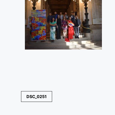
Navegación
DSC_0251
de
entradas