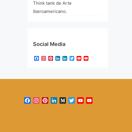
Think tank de Arte
Iberoamericano.
Social Media
Facebook
Instagram
Pinterest
LinkedIn
LinkedIn
Twitter
YouTube
YouTube
Channel
Facebook
Instagram
Pinterest
LinkedIn
Medium
Twitter
YouTube
YouTube
Channel