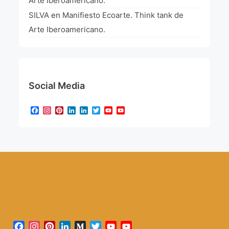
Arte Iberoamericano.
SILVA
en
Manifiesto Ecoarte. Think tank de
Arte Iberoamericano.
Social Media
Facebook
Instagram
Pinterest
LinkedIn
LinkedIn
Twitter
YouTube
YouTube
Channel
Facebook
Instagram
Pinterest
LinkedIn
Medium
Twitter
YouTube
YouTube