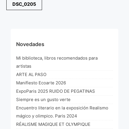
Navegación
DSC_0205
¡VIVE Molière! Un hommage latino-américain à
de
Molière 2022
entradas
Exposición París 2021 “Traverser ton miroir” «A
través de tu espejo»
La Formule de l’art París 2020
Novedades
L’art Colombien à Paris 2019
Mi biblioteca, libros recomendados para
L’art Latino-américain à Paris 2019
artistas
ARTE AL PASO
Reflecting Source. NY 2019
Manifiesto Ecoarte 2026
«Sincronías con sentido» Bogotá Colombia 2019
ExpoParis 2025 RUIDO DE PEGATINAS
Siempre es un gusto verte
«Huellas trashumantes» New York 2018
Encuentro literario en la exposición Realismo
Commissaire D’exposition
mágico y olimpico. Paris 2024
RÉALISME MAGIQUE ET OLYMPIQUE