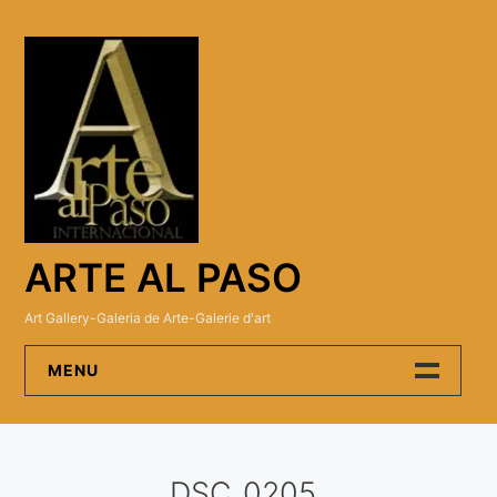
Skip
to
content
ARTE AL PASO
Art Gallery-Galeria de Arte-Galerie d'art
MENU
Arte Al Paso Gallery
DSC_0205
Artistas