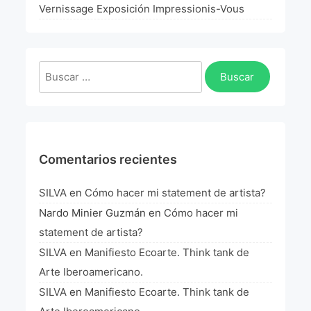
La Fórmula Científica Del Arte
Vernissage Exposición Impressionis-Vous
Manifiesto Ecoarte
Buscar:
Association Paris
Fundación Colombia
Blog
Comentarios recientes
SILVA
en
Cómo hacer mi statement de artista?
Nardo Minier Guzmán
en
Cómo hacer mi
statement de artista?
SILVA
en
Manifiesto Ecoarte. Think tank de
Arte Iberoamericano.
SILVA
en
Manifiesto Ecoarte. Think tank de