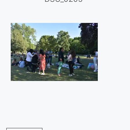
Galería virtual
Visitas a los ateliers o talleres de artistas
Presse
Qué dicen de nosotros?
Aviso legal
Política de cookies
Expositions
Bruit de gommettes Paris 2025
«Réalisme Magique et Olympique» PARIS 2024
«Impressionnis-vous» Paris 2023