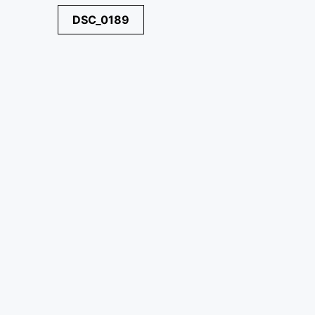
Navegación
DSC_0189
de
entradas