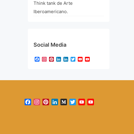
Think tank de Arte
Iberoamericano.
Social Media
Facebook
Instagram
Pinterest
LinkedIn
LinkedIn
Twitter
YouTube
YouTube
Channel
Facebook
Instagram
Pinterest
LinkedIn
Medium
Twitter
YouTube
YouTube
Channel