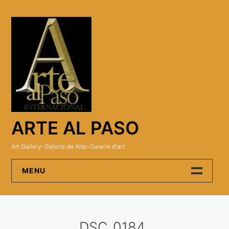
Skip
to
content
ARTE AL PASO
Art Gallery-Galeria de Arte-Galerie d'art
MENU
Arte Al Paso Gallery
DSC_0184
Artistas