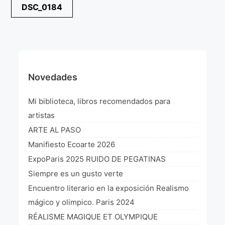
Navegación
DSC_0184
¡VIVE Molière! Un hommage latino-américain à
de
Molière 2022
entradas
Exposición París 2021 “Traverser ton miroir” «A
través de tu espejo»
La Formule de l’art París 2020
Novedades
L’art Colombien à Paris 2019
Mi biblioteca, libros recomendados para
L’art Latino-américain à Paris 2019
artistas
ARTE AL PASO
Reflecting Source. NY 2019
Manifiesto Ecoarte 2026
«Sincronías con sentido» Bogotá Colombia 2019
ExpoParis 2025 RUIDO DE PEGATINAS
Siempre es un gusto verte
«Huellas trashumantes» New York 2018
Encuentro literario en la exposición Realismo
Commissaire D’exposition
mágico y olimpico. Paris 2024
RÉALISME MAGIQUE ET OLYMPIQUE