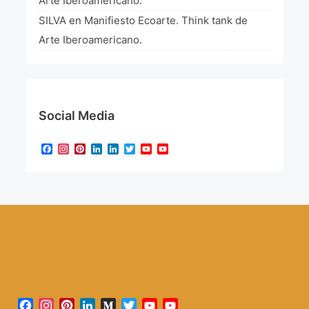
Arte Iberoamericano.
SILVA
en
Manifiesto Ecoarte. Think tank de
Arte Iberoamericano.
Social Media
Facebook
Instagram
Pinterest
LinkedIn
LinkedIn
Twitter
YouTube
YouTube
Channel
Facebook
Instagram
Pinterest
LinkedIn
Medium
Twitter
YouTube
YouTube