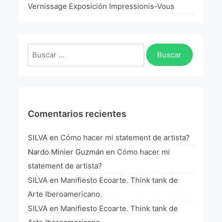
La Fórmula Científica Del Arte
Vernissage Exposición Impressionis-Vous
Manifiesto Ecoarte
Buscar:
Association Paris
Fundación Colombia
Blog
Comentarios recientes
SILVA
en
Cómo hacer mi statement de artista?
Nardo Minier Guzmán
en
Cómo hacer mi
statement de artista?
SILVA
en
Manifiesto Ecoarte. Think tank de
Arte Iberoamericano.
SILVA
en
Manifiesto Ecoarte. Think tank de