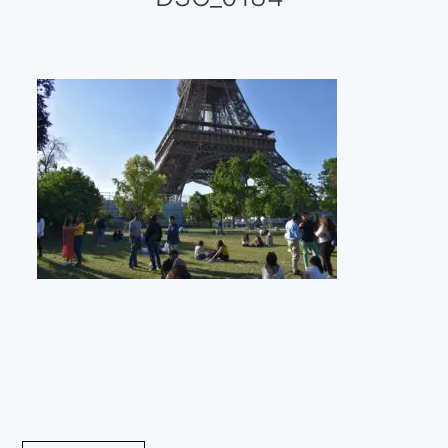
Galería virtual
Visitas a los ateliers o talleres de artistas
Presse
Qué dicen de nosotros?
Aviso legal
Política de cookies
Expositions
Bruit de gommettes Paris 2025
«Réalisme Magique et Olympique» PARIS 2024
«Impressionnis-vous» Paris 2023