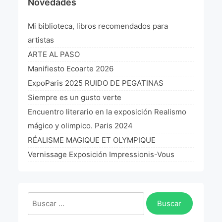
Novedades
La Fórmula Científica Del Arte
Mi biblioteca, libros recomendados para
Manifiesto Ecoarte
artistas
Association Paris
ARTE AL PASO
Manifiesto Ecoarte 2026
Fundación Colombia
ExpoParis 2025 RUIDO DE PEGATINAS
Siempre es un gusto verte
Blog
Encuentro literario en la exposición Realismo
mágico y olimpico. Paris 2024
RÉALISME MAGIQUE ET OLYMPIQUE
Vernissage Exposición Impressionis-Vous
Buscar: