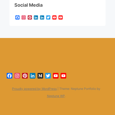
Social Media
Facebook
Instagram
Pinterest
LinkedIn
LinkedIn
Twitter
YouTube
YouTube
Channel
Facebook
Instagram
Pinterest
LinkedIn
Medium
Twitter
YouTube
YouTube
Channel
Proudly powered by WordPress
|
Theme: Neptune Portfolio by
Neptune WP
.