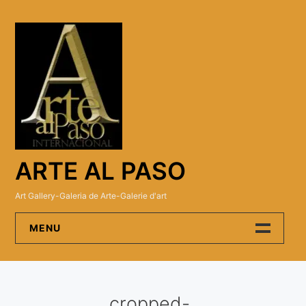
Skip
to
content
ARTE AL PASO
Art Gallery-Galeria de Arte-Galerie d'art
MENU
Arte Al Paso Gallery
cropped-
Artistas