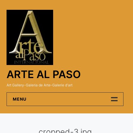
Skip
to
content
ARTE AL PASO
Art Gallery-Galeria de Arte-Galerie d'art
MENU
Arte Al Paso Gallery
cropped-3.jpg
Artistas