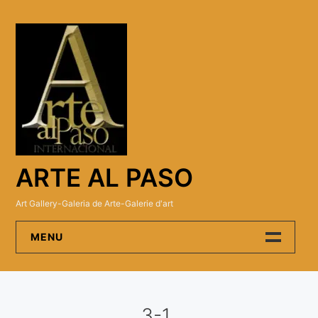
Skip
to
content
ARTE AL PASO
Art Gallery-Galeria de Arte-Galerie d'art
MENU
Arte Al Paso Gallery
3-1
Artistas