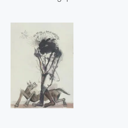
Galería virtual
Visitas a los ateliers o talleres de artistas
Presse
Qué dicen de nosotros?
Aviso legal
Política de cookies
Expositions
Bruit de gommettes Paris 2025
«Réalisme Magique et Olympique» PARIS 2024
«Impressionnis-vous» Paris 2023