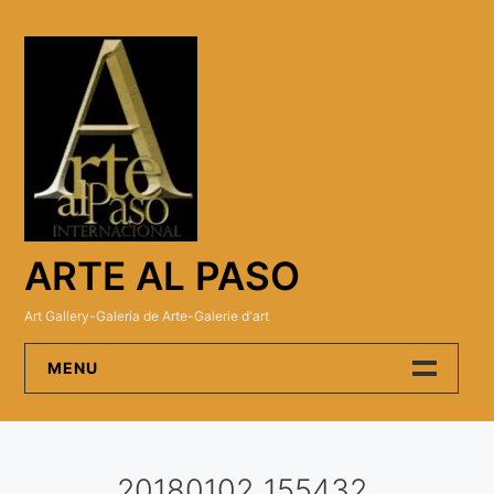
Skip
to
content
ARTE AL PASO
Art Gallery-Galeria de Arte-Galerie d'art
MENU
Arte Al Paso Gallery
20180102_155432
Artistas