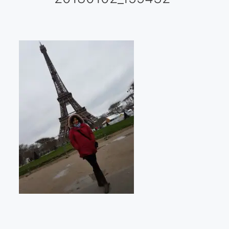
Galería virtual
Visitas a los ateliers o talleres de artistas
Presse
Qué dicen de nosotros?
Aviso legal
Política de cookies
Expositions
Bruit de gommettes Paris 2025
«Réalisme Magique et Olympique» PARIS 2024
«Impressionnis-vous» Paris 2023