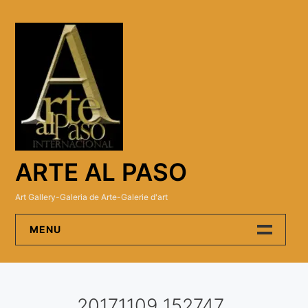
Skip
to
content
ARTE AL PASO
Art Gallery-Galeria de Arte-Galerie d'art
MENU
Arte Al Paso Gallery
20171109_152747
Artistas