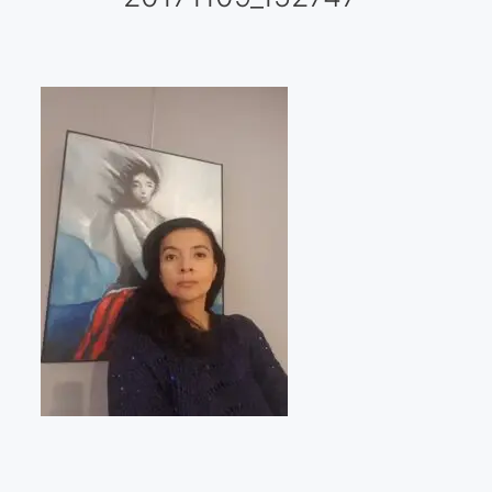
Galería virtual
Visitas a los ateliers o talleres de artistas
Presse
Qué dicen de nosotros?
Aviso legal
Política de cookies
Expositions
Bruit de gommettes Paris 2025
«Réalisme Magique et Olympique» PARIS 2024
«Impressionnis-vous» Paris 2023