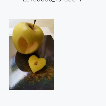
Galería virtual
Visitas a los ateliers o talleres de artistas
Presse
Qué dicen de nosotros?
Aviso legal
Política de cookies
Expositions
Bruit de gommettes Paris 2025
«Réalisme Magique et Olympique» PARIS 2024
«Impressionnis-vous» Paris 2023