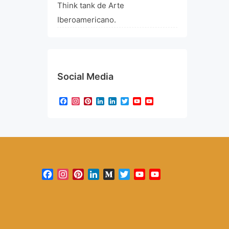
Think tank de Arte
Iberoamericano.
Social Media
Facebook
Instagram
Pinterest
LinkedIn
LinkedIn
Twitter
YouTube
YouTube
Channel
Facebook
Instagram
Pinterest
LinkedIn
Medium
Twitter
YouTube
YouTube
Channel