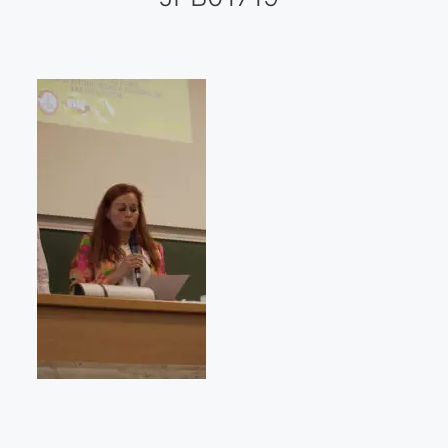
Galería virtual
Visitas a los ateliers o talleres de artistas
Presse
Qué dicen de nosotros?
Aviso legal
Política de cookies
Expositions
Bruit de gommettes Paris 2025
«Réalisme Magique et Olympique» PARIS 2024
«Impressionnis-vous» Paris 2023