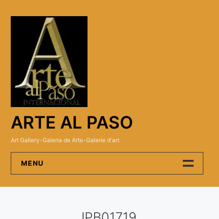
Skip
to
content
ARTE AL PASO
Art Gallery-Galeria de Arte-Galerie d'art
MENU
Arte Al Paso Gallery
JPB01719
Artistas