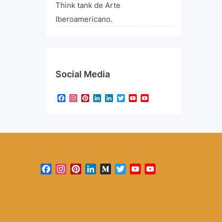
Think tank de Arte
Iberoamericano.
Social Media
Facebook
Instagram
Pinterest
LinkedIn
LinkedIn
Twitter
YouTube
YouTube
Channel
Facebook
Instagram
Pinterest
LinkedIn
Medium
Twitter
YouTube
YouTube
Channel