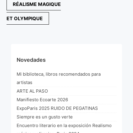
Navegación
RÉALISME MAGIQUE
¡VIVE Molière! Un hommage latino-américain à
de
Molière 2022
ET OLYMPIQUE
entradas
Exposición París 2021 “Traverser ton miroir” «A
través de tu espejo»
La Formule de l’art París 2020
L’art Colombien à Paris 2019
Novedades
L’art Latino-américain à Paris 2019
Mi biblioteca, libros recomendados para
Reflecting Source. NY 2019
artistas
ARTE AL PASO
«Sincronías con sentido» Bogotá Colombia 2019
Manifiesto Ecoarte 2026
«Huellas trashumantes» New York 2018
ExpoParis 2025 RUIDO DE PEGATINAS
Siempre es un gusto verte
Commissaire D’exposition
Encuentro literario en la exposición Realismo