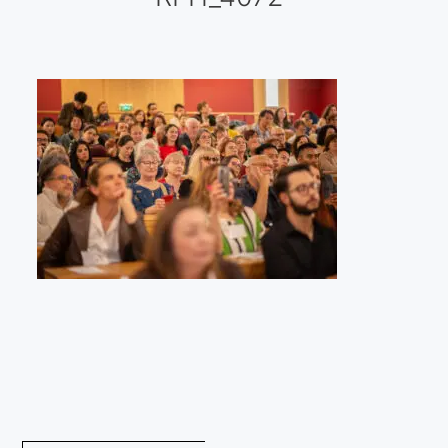
Galería virtual
Visitas a los ateliers o talleres de artistas
Presse
Qué dicen de nosotros?
Aviso legal
Política de cookies
Expositions
Bruit de gommettes Paris 2025
«Réalisme Magique et Olympique» PARIS 2024
«Impressionnis-vous» Paris 2023