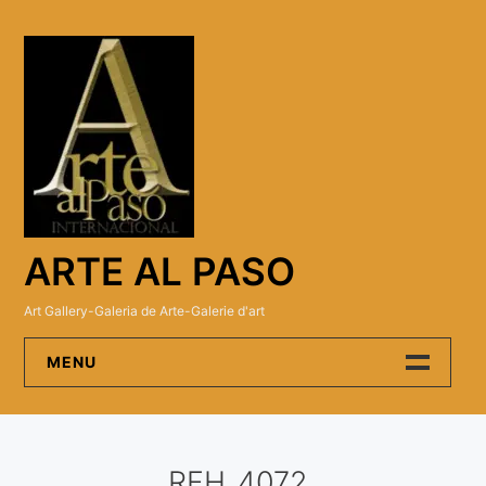
Skip
to
content
ARTE AL PASO
Art Gallery-Galeria de Arte-Galerie d'art
MENU
Arte Al Paso Gallery
RFH_4072
Artistas