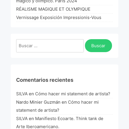
mágico y olimpico. Paris 2024
La Fórmula Científica Del Arte
RÉALISME MAGIQUE ET OLYMPIQUE
Manifiesto Ecoarte
Vernissage Exposición Impressionis-Vous
Association Paris
Buscar:
Fundación Colombia
Blog
Comentarios recientes
SILVA
en
Cómo hacer mi statement de artista?
Nardo Minier Guzmán
en
Cómo hacer mi
statement de artista?
SILVA
en
Manifiesto Ecoarte. Think tank de
Arte Iberoamericano.